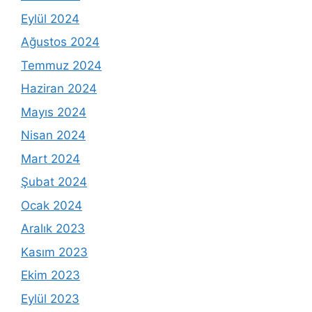
Eylül 2024
Ağustos 2024
Temmuz 2024
Haziran 2024
Mayıs 2024
Nisan 2024
Mart 2024
Şubat 2024
Ocak 2024
Aralık 2023
Kasım 2023
Ekim 2023
Eylül 2023