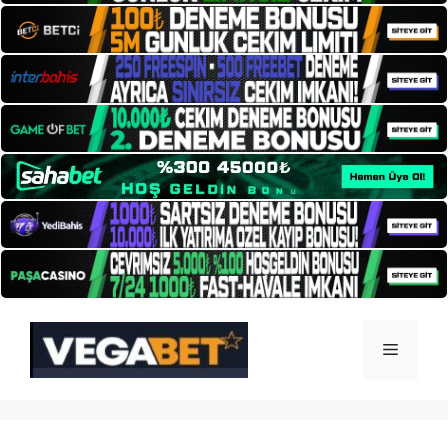
İçeriğe
atla
Menü