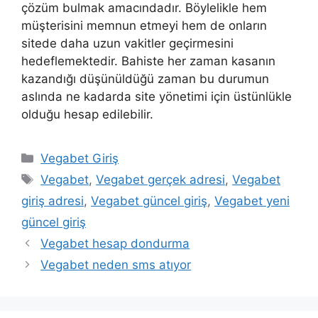
çözüm bulmak amacındadır. Böylelikle hem
müşterisini memnun etmeyi hem de onların
sitede daha uzun vakitler geçirmesini
hedeflemektedir. Bahiste her zaman kasanın
kazandığı düşünüldüğü zaman bu durumun
aslında ne kadarda site yönetimi için üstünlükle
olduğu hesap edilebilir.
Kategoriler
Vegabet Giriş
Etiketler
Vegabet
,
Vegabet gerçek adresi
,
Vegabet
giriş adresi
,
Vegabet güncel giriş
,
Vegabet yeni
güncel giriş
Vegabet hesap dondurma
Vegabet neden sms atıyor