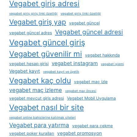
Vegabet giriş adresi
vegabet giriş giriş linki özelliği
vegabet giriş linki özelliği
Vegabet giriş yap
vegabet güncel
Vegabet güncel adresi
vegabet güncel adres
Vegabet güncel giriş
Vegabet güvenilir mi
vegabet hakkında
vegabet instagram
vegabet hesap girişi
vegabet i̇şlemi
Vegabet kayıt
vegabet kayıt ve üyelik
Vegabet kaç oldu
vegabet maç izle
vegabet maç izleme
vegabet maç öncesi
vegabet mevcut giriş adresi
Vegabet Mobil Uygulama
Vegabet nasıl bir site
vegabet online bahislerine katılmak siteleri
Vegabet para yatırma
vegabet para çekme
vegabet promosyon
vegabet poker kuralları