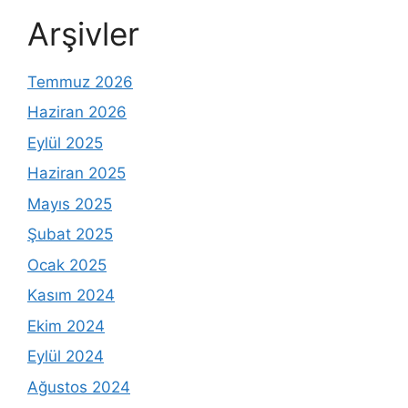
Arşivler
Temmuz 2026
Haziran 2026
Eylül 2025
Haziran 2025
Mayıs 2025
Şubat 2025
Ocak 2025
Kasım 2024
Ekim 2024
Eylül 2024
Ağustos 2024