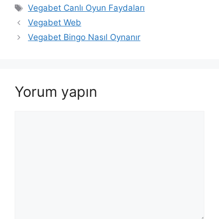
Etiketler
Vegabet Canlı Oyun Faydaları
Vegabet Web
Vegabet Bingo Nasıl Oynanır
Yorum yapın
Yorum