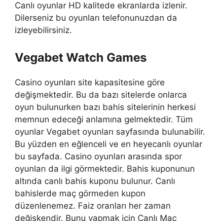
Canlı oyunlar HD kalitede ekranlarda izlenir.
Dilerseniz bu oyunları telefonunuzdan da
izleyebilirsiniz.
Vegabet Watch Games
Casino oyunları site kapasitesine göre
değişmektedir. Bu da bazı sitelerde onlarca
oyun bulunurken bazı bahis sitelerinin herkesi
memnun edeceği anlamına gelmektedir. Tüm
oyunlar Vegabet oyunları sayfasında bulunabilir.
Bu yüzden en eğlenceli ve en heyecanlı oyunlar
bu sayfada. Casino oyunları arasında spor
oyunları da ilgi görmektedir. Bahis kuponunun
altında canlı bahis kuponu bulunur. Canlı
bahislerde maç görmeden kupon
düzenlenemez. Faiz oranları her zaman
değişkendir. Bunu yapmak için Canlı Maç