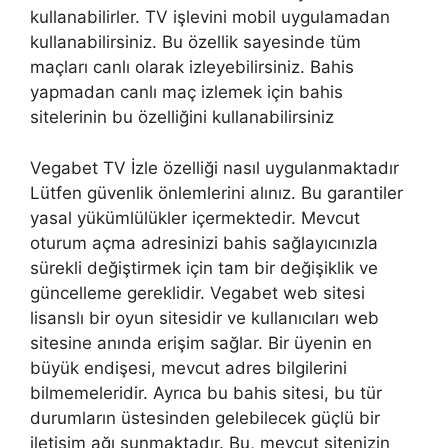
kullanabilirler. TV işlevini mobil uygulamadan
kullanabilirsiniz. Bu özellik sayesinde tüm
maçları canlı olarak izleyebilirsiniz. Bahis
yapmadan canlı maç izlemek için bahis
sitelerinin bu özelliğini kullanabilirsiniz
Vegabet TV İzle özelliği nasıl uygulanmaktadır
Lütfen güvenlik önlemlerini alınız. Bu garantiler
yasal yükümlülükler içermektedir. Mevcut
oturum açma adresinizi bahis sağlayıcınızla
sürekli değiştirmek için tam bir değişiklik ve
güncelleme gereklidir. Vegabet web sitesi
lisanslı bir oyun sitesidir ve kullanıcıları web
sitesine anında erişim sağlar. Bir üyenin en
büyük endişesi, mevcut adres bilgilerini
bilmemeleridir. Ayrıca bu bahis sitesi, bu tür
durumların üstesinden gelebilecek güçlü bir
iletişim ağı sunmaktadır. Bu, mevcut sitenizin