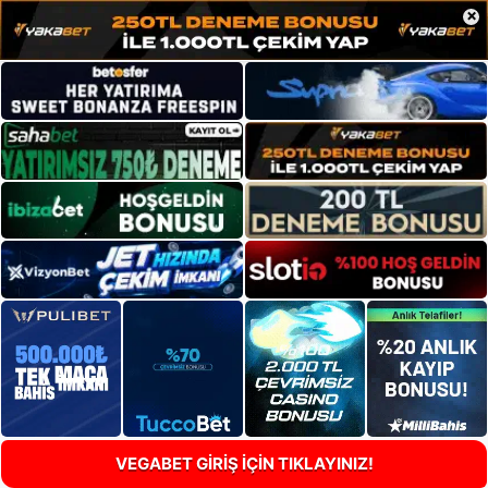
×
VEGABET GİRİŞ İÇİN TIKLAYINIZ!