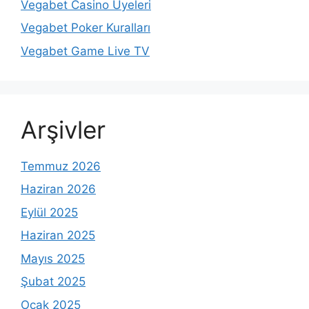
Vegabet Casino Üyeleri
Vegabet Poker Kuralları
Vegabet Game Live TV
Arşivler
Temmuz 2026
Haziran 2026
Eylül 2025
Haziran 2025
Mayıs 2025
Şubat 2025
Ocak 2025