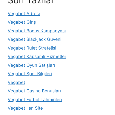
Vegabet Adresi
Vegabet Giriş
Vegabet Bonus Kampanyası
Vegabet Blackjack Güveni
Vegabet Rulet Stratejisi
Vegabet Kapsamlı Hizmetler
Vegabet Oyun Satışları
Vegabet Spor Bilgileri
Vegabet
Vegabet Casino Bonusları
Vegabet Futbol Tahminleri
Vegabet İleri Site