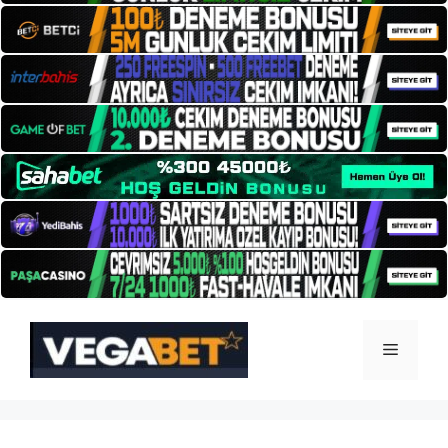
İçeriğe
atla
Menü