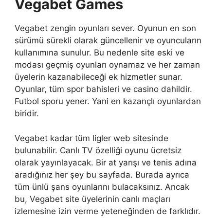
Vegabet Games
Vegabet zengin oyunları sever. Oyunun en son
sürümü sürekli olarak güncellenir ve oyuncuların
kullanımına sunulur. Bu nedenle site eski ve
modası geçmiş oyunları oynamaz ve her zaman
üyelerin kazanabileceği ek hizmetler sunar.
Oyunlar, tüm spor bahisleri ve casino dahildir.
Futbol sporu yener. Yani en kazançlı oyunlardan
biridir.
Vegabet kadar tüm ligler web sitesinde
bulunabilir. Canlı TV özelliği oyunu ücretsiz
olarak yayınlayacak. Bir at yarışı ve tenis adına
aradığınız her şey bu sayfada. Burada ayrıca
tüm ünlü şans oyunlarını bulacaksınız. Ancak
bu, Vegabet site üyelerinin canlı maçları
izlemesine izin verme yeteneğinden de farklıdır.