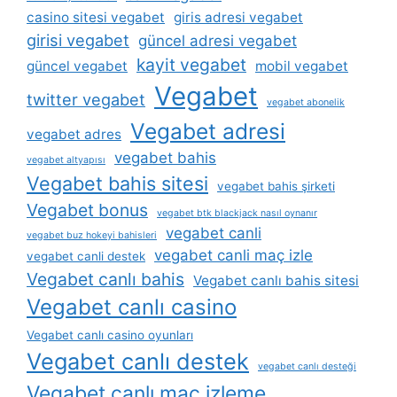
casino sitesi vegabet
giris adresi vegabet
girisi vegabet
güncel adresi vegabet
kayit vegabet
güncel vegabet
mobil vegabet
Vegabet
twitter vegabet
vegabet abonelik
Vegabet adresi
vegabet adres
vegabet bahis
vegabet altyapısı
Vegabet bahis sitesi
vegabet bahis şirketi
Vegabet bonus
vegabet btk blackjack nasıl oynanır
vegabet canli
vegabet buz hokeyi bahisleri
vegabet canli maç izle
vegabet canli destek
Vegabet canlı bahis
Vegabet canlı bahis sitesi
Vegabet canlı casino
Vegabet canlı casino oyunları
Vegabet canlı destek
vegabet canlı desteği
Vegabet canlı maç izleme