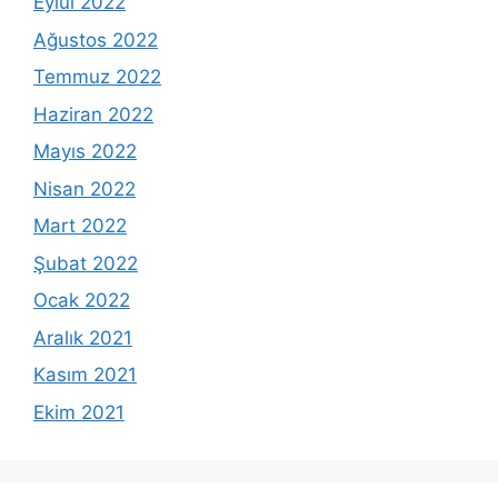
Eylül 2022
Ağustos 2022
Temmuz 2022
Haziran 2022
Mayıs 2022
Nisan 2022
Mart 2022
Şubat 2022
Ocak 2022
Aralık 2021
Kasım 2021
Ekim 2021