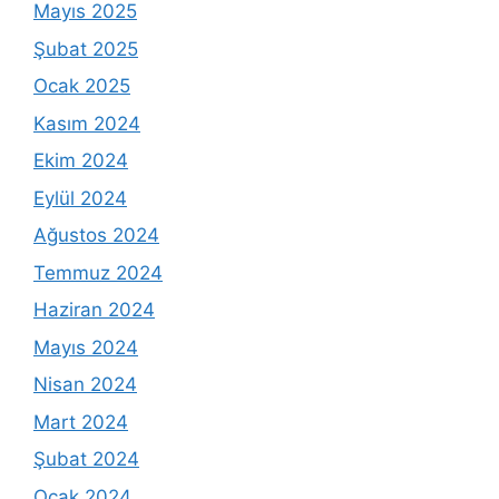
Mayıs 2025
Şubat 2025
Ocak 2025
Kasım 2024
Ekim 2024
Eylül 2024
Ağustos 2024
Temmuz 2024
Haziran 2024
Mayıs 2024
Nisan 2024
Mart 2024
Şubat 2024
Ocak 2024