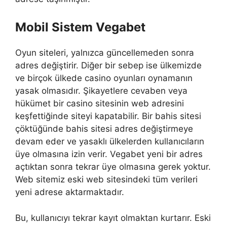
Mobil Sistem Vegabet
Oyun siteleri, yalnızca güncellemeden sonra
adres değiştirir. Diğer bir sebep ise ülkemizde
ve birçok ülkede casino oyunları oynamanın
yasak olmasıdır. Şikayetlere cevaben veya
hükümet bir casino sitesinin web adresini
keşfettiğinde siteyi kapatabilir. Bir bahis sitesi
çöktüğünde bahis sitesi adres değiştirmeye
devam eder ve yasaklı ülkelerden kullanıcıların
üye olmasına izin verir. Vegabet yeni bir adres
açtıktan sonra tekrar üye olmasına gerek yoktur.
Web sitemiz eski web sitesindeki tüm verileri
yeni adrese aktarmaktadır.
Bu, kullanıcıyı tekrar kayıt olmaktan kurtarır. Eski