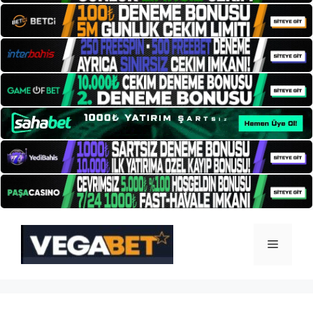
İçeriğe
atla
Menü