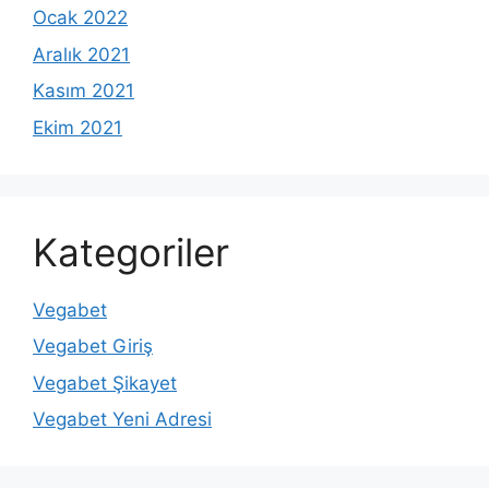
Ocak 2022
Aralık 2021
Kasım 2021
Ekim 2021
Kategoriler
Vegabet
Vegabet Giriş
Vegabet Şikayet
Vegabet Yeni Adresi