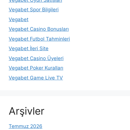
Vegabet Spor Bilgileri
Vegabet
Vegabet Casino Bonusları
Vegabet Futbol Tahminleri
Vegabet İleri Site
Vegabet Casino Üyeleri
Vegabet Poker Kuralları
Vegabet Game Live TV
Arşivler
Temmuz 2026