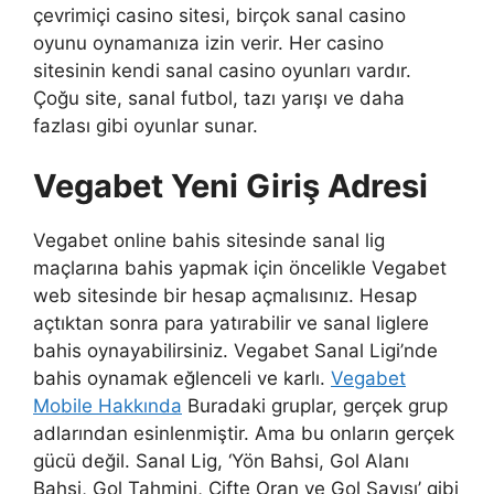
çevrimiçi casino sitesi, birçok sanal casino
oyunu oynamanıza izin verir. Her casino
sitesinin kendi sanal casino oyunları vardır.
Çoğu site, sanal futbol, ​​tazı yarışı ve daha
fazlası gibi oyunlar sunar.
Vegabet Yeni Giriş Adresi
Vegabet online bahis sitesinde sanal lig
maçlarına bahis yapmak için öncelikle Vegabet
web sitesinde bir hesap açmalısınız. Hesap
açtıktan sonra para yatırabilir ve sanal liglere
bahis oynayabilirsiniz. Vegabet Sanal Ligi’nde
bahis oynamak eğlenceli ve karlı.
Vegabet
Mobile Hakkında
Buradaki gruplar, gerçek grup
adlarından esinlenmiştir. Ama bu onların gerçek
gücü değil. Sanal Lig, ‘Yön Bahsi, Gol Alanı
Bahsi, Gol Tahmini, Çifte Oran ve Gol Sayısı’ gibi