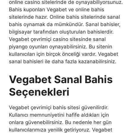
online casino sitelerinde de oynayabiliyorsunuz.
Bahis kuponları Vegabet ve online bahis
sitelerinde hazır. Online bahis sitelerinde sanal
bahis oynamak da mümkündür. Sanal bahisler,
bilgisayar tarafından oluşturulan bahislerdir.
Vegabet çevrimiçi casino sitesinde sanal
piyango oyunları oynayabilirsiniz. Bu sitenin
kullanıcıları için birçok önceliği vardır. Vegabet
sanal bahisleri ile daha fazla kazanabilirsiniz.
Vegabet Sanal Bahis
Seçenekleri
Vegabet çevrimiçi bahis sitesi güvenilirdir.
Kullanıcı memnuniyetini hafife aldıkları için
onlara güvenebilirsiniz. Bu nedenle her gün
kullanıcılarımıza yenilik getiriyoruz. Vegabet