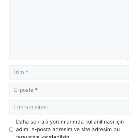
İsim
E-
posta
İnternet
sitesi
Daha sonraki yorumlarımda kullanılması için
adım, e-posta adresim ve site adresim bu
tarayıcıya kaydedilsin.