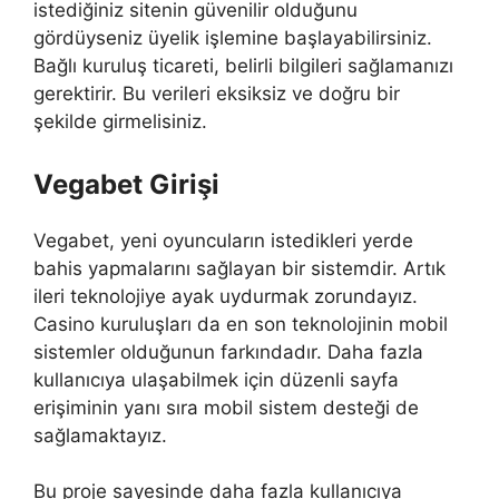
istediğiniz sitenin güvenilir olduğunu
gördüyseniz üyelik işlemine başlayabilirsiniz.
Bağlı kuruluş ticareti, belirli bilgileri sağlamanızı
gerektirir. Bu verileri eksiksiz ve doğru bir
şekilde girmelisiniz.
Vegabet Girişi
Vegabet, yeni oyuncuların istedikleri yerde
bahis yapmalarını sağlayan bir sistemdir. Artık
ileri teknolojiye ayak uydurmak zorundayız.
Casino kuruluşları da en son teknolojinin mobil
sistemler olduğunun farkındadır. Daha fazla
kullanıcıya ulaşabilmek için düzenli sayfa
erişiminin yanı sıra mobil sistem desteği de
sağlamaktayız.
Bu proje sayesinde daha fazla kullanıcıya