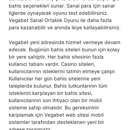
bahis seçenekleri sunar. Sanal para için sanal
liglerde oynayarak oyunu test edebilirsiniz.
Vegabet Sanal Ortaklık Oyunu ile daha fazla
para kazanabilir ve anında ikiye katlayabilirsiniz.
Vegabet yeni adresinde hizmet vermeye devam
edecek. Bugünün bahis siteleri bunun için kolay
bir yere sahiptir. Her bahis sitesinin fazla
kullanıcı tabanı vardır. Casino siteleri,
kullanıcılarının isteklerini tatmin etmeye çalışır.
Kullanıcılar her gün bahis sitelerine yeni
taleplerde bulunur. Bahis tutkunlarının tüm
isteklerini karşılayan bir bahis sitesi,
kullanıcılarının son ihtiyacı olan bir mobil
sisteme sahip olmalıdır. Bu gereksinimi
karşılamak için Vegabet web sitesi mobil
sistemler tarafından desteklenen yeni bir
adrese taşınmıştır.