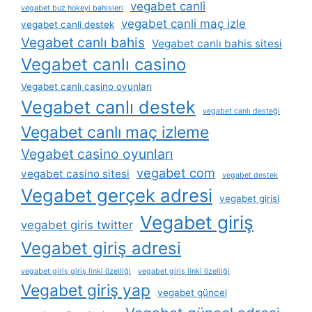
vegabet canli
vegabet buz hokeyi bahisleri
vegabet canli maç izle
vegabet canli destek
Vegabet canlı bahis
Vegabet canlı bahis sitesi
Vegabet canlı casino
Vegabet canlı casino oyunları
Vegabet canlı destek
vegabet canlı desteği
Vegabet canlı maç izleme
Vegabet casino oyunları
vegabet com
vegabet casino sitesi
vegabet destek
Vegabet gerçek adresi
vegabet girisi
Vegabet giriş
vegabet giris twitter
Vegabet giriş adresi
vegabet giriş giriş linki özelliği
vegabet giriş linki özelliği
Vegabet giriş yap
vegabet güncel