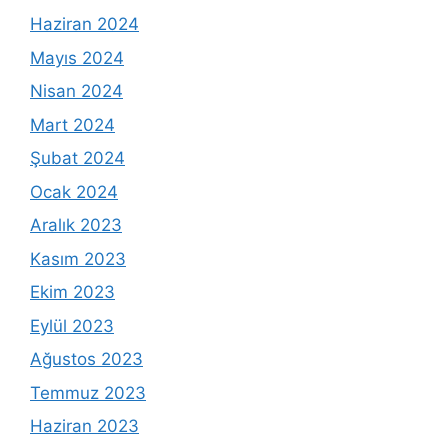
Haziran 2024
Mayıs 2024
Nisan 2024
Mart 2024
Şubat 2024
Ocak 2024
Aralık 2023
Kasım 2023
Ekim 2023
Eylül 2023
Ağustos 2023
Temmuz 2023
Haziran 2023