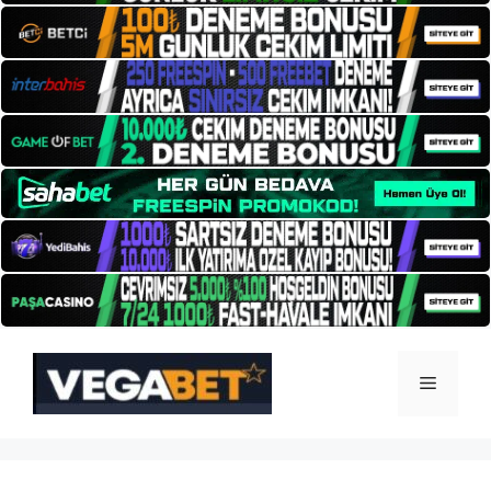
İçeriğe
atla
Menü