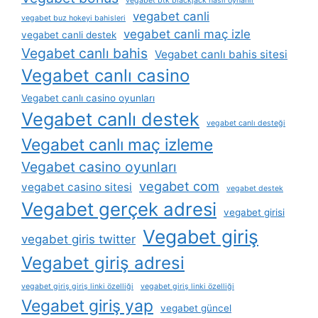
vegabet btk blackjack nasıl oynanır
vegabet canli
vegabet buz hokeyi bahisleri
vegabet canli maç izle
vegabet canli destek
Vegabet canlı bahis
Vegabet canlı bahis sitesi
Vegabet canlı casino
Vegabet canlı casino oyunları
Vegabet canlı destek
vegabet canlı desteği
Vegabet canlı maç izleme
Vegabet casino oyunları
vegabet com
vegabet casino sitesi
vegabet destek
Vegabet gerçek adresi
vegabet girisi
Vegabet giriş
vegabet giris twitter
Vegabet giriş adresi
vegabet giriş giriş linki özelliği
vegabet giriş linki özelliği
Vegabet giriş yap
vegabet güncel