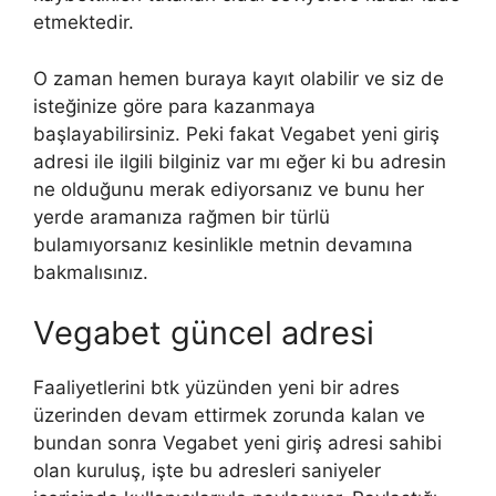
etmektedir.
O zaman hemen buraya kayıt olabilir ve siz de
isteğinize göre para kazanmaya
başlayabilirsiniz. Peki fakat Vegabet yeni giriş
adresi ile ilgili bilginiz var mı eğer ki bu adresin
ne olduğunu merak ediyorsanız ve bunu her
yerde aramanıza rağmen bir türlü
bulamıyorsanız kesinlikle metnin devamına
bakmalısınız.
Vegabet güncel adresi
Faaliyetlerini btk yüzünden yeni bir adres
üzerinden devam ettirmek zorunda kalan ve
bundan sonra Vegabet yeni giriş adresi sahibi
olan kuruluş, işte bu adresleri saniyeler