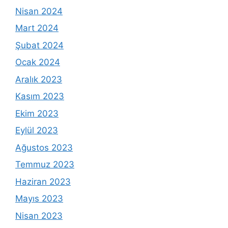
Nisan 2024
Mart 2024
Şubat 2024
Ocak 2024
Aralık 2023
Kasım 2023
Ekim 2023
Eylül 2023
Ağustos 2023
Temmuz 2023
Haziran 2023
Mayıs 2023
Nisan 2023