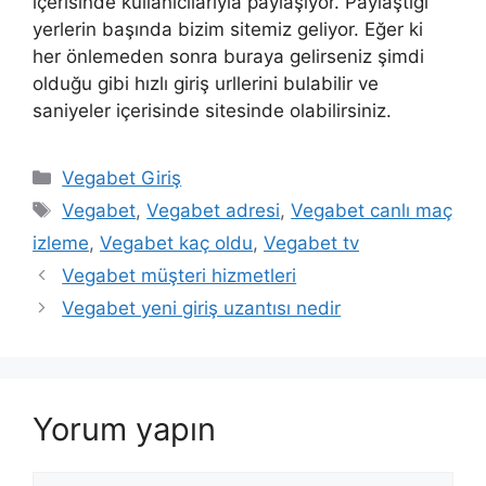
içerisinde kullanıcılarıyla paylaşıyor. Paylaştığı
yerlerin başında bizim sitemiz geliyor. Eğer ki
her önlemeden sonra buraya gelirseniz şimdi
olduğu gibi hızlı giriş urllerini bulabilir ve
saniyeler içerisinde sitesinde olabilirsiniz.
Kategoriler
Vegabet Giriş
Etiketler
Vegabet
,
Vegabet adresi
,
Vegabet canlı maç
izleme
,
Vegabet kaç oldu
,
Vegabet tv
Vegabet müşteri hizmetleri
Vegabet yeni giriş uzantısı nedir
Yorum yapın
Yorum