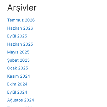
Arşivler
Temmuz 2026
Haziran 2026
Eylül 2025
Haziran 2025
Mayıs 2025
Şubat 2025
Ocak 2025
Kasım 2024
Ekim 2024
Eylül 2024
Ağustos 2024