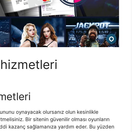
hizmetleri
metleri
ununu oynayacak olursanız olun kesinlikle
melisiniz. Bir sitenin güvenilir olması oyunların
ciddi kazanç sağlamanıza yardım eder. Bu yüzden