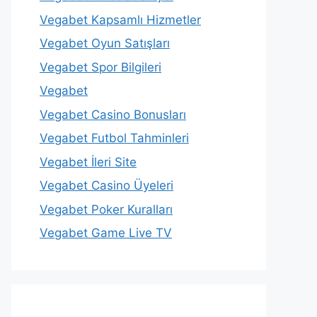
Vegabet Kapsamlı Hizmetler
Vegabet Oyun Satışları
Vegabet Spor Bilgileri
Vegabet
Vegabet Casino Bonusları
Vegabet Futbol Tahminleri
Vegabet İleri Site
Vegabet Casino Üyeleri
Vegabet Poker Kuralları
Vegabet Game Live TV