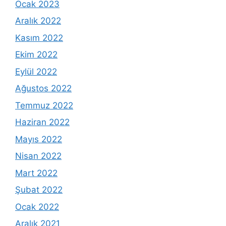
Ocak 2023
Aralık 2022
Kasım 2022
Ekim 2022
Eylül 2022
Ağustos 2022
Temmuz 2022
Haziran 2022
Mayıs 2022
Nisan 2022
Mart 2022
Şubat 2022
Ocak 2022
Aralık 2021