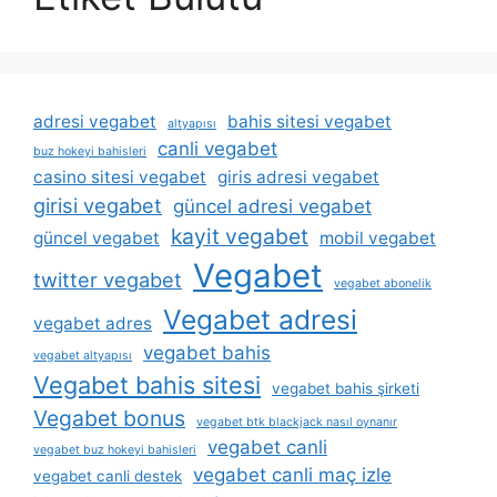
adresi vegabet
bahis sitesi vegabet
altyapısı
canli vegabet
buz hokeyi bahisleri
casino sitesi vegabet
giris adresi vegabet
girisi vegabet
güncel adresi vegabet
kayit vegabet
güncel vegabet
mobil vegabet
Vegabet
twitter vegabet
vegabet abonelik
Vegabet adresi
vegabet adres
vegabet bahis
vegabet altyapısı
Vegabet bahis sitesi
vegabet bahis şirketi
Vegabet bonus
vegabet btk blackjack nasıl oynanır
vegabet canli
vegabet buz hokeyi bahisleri
vegabet canli maç izle
vegabet canli destek