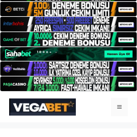
İçeriğe
atla
Menü