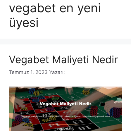
vegabet en yeni
üyesi
Vegabet Maliyeti Nedir
Temmuz 1, 2023
Yazarı: