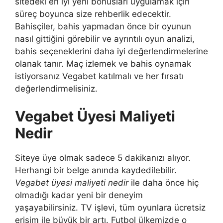
sitedeki en iyi yeni bonusları uygulamak için
süreç boyunca size rehberlik edecektir.
Bahisçiler, bahis yapmadan önce bir oyunun
nasıl gittiğini görebilir ve ayrıntılı oyun analizi,
bahis seçeneklerini daha iyi değerlendirmelerine
olanak tanır. Maç izlemek ve bahis oynamak
istiyorsanız Vegabet katılmalı ve her fırsatı
değerlendirmelisiniz.
Vegabet Üyesi Maliyeti
Nedir
Siteye üye olmak sadece 5 dakikanızı alıyor.
Herhangi bir belge anında kaydedilebilir.
Vegabet üyesi maliyeti nedir
ile daha önce hiç
olmadığı kadar yeni bir deneyim
yaşayabilirsiniz. TV işlevi, tüm oyunlara ücretsiz
erişim ile büyük bir artı. Futbol ülkemizde o