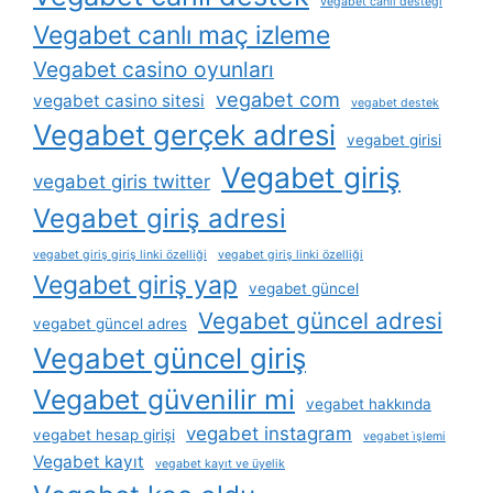
vegabet canlı desteği
Vegabet canlı maç izleme
Vegabet casino oyunları
vegabet com
vegabet casino sitesi
vegabet destek
Vegabet gerçek adresi
vegabet girisi
Vegabet giriş
vegabet giris twitter
Vegabet giriş adresi
vegabet giriş giriş linki özelliği
vegabet giriş linki özelliği
Vegabet giriş yap
vegabet güncel
Vegabet güncel adresi
vegabet güncel adres
Vegabet güncel giriş
Vegabet güvenilir mi
vegabet hakkında
vegabet instagram
vegabet hesap girişi
vegabet i̇şlemi
Vegabet kayıt
vegabet kayıt ve üyelik