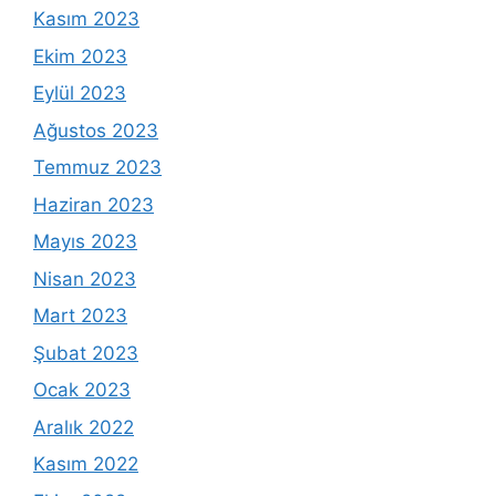
Kasım 2023
Ekim 2023
Eylül 2023
Ağustos 2023
Temmuz 2023
Haziran 2023
Mayıs 2023
Nisan 2023
Mart 2023
Şubat 2023
Ocak 2023
Aralık 2022
Kasım 2022