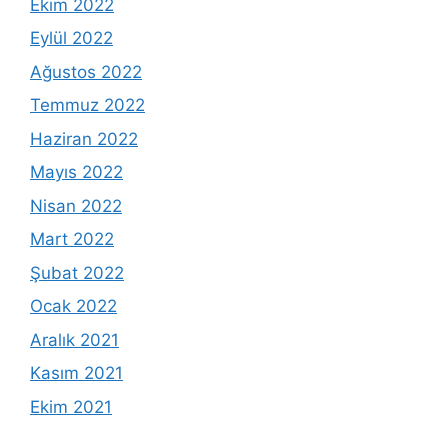
Ekim 2022
Eylül 2022
Ağustos 2022
Temmuz 2022
Haziran 2022
Mayıs 2022
Nisan 2022
Mart 2022
Şubat 2022
Ocak 2022
Aralık 2021
Kasım 2021
Ekim 2021