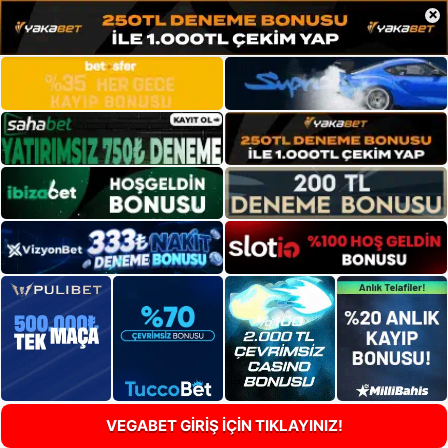
×
VEGABET GİRİŞ İÇİN TIKLAYINIZ!