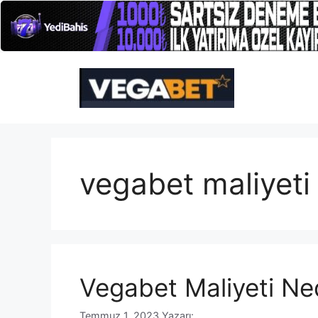
İçeriğe
atla
vegabet maliyeti
Vegabet Maliyeti Ne
Temmuz 1, 2023
Yazarı: