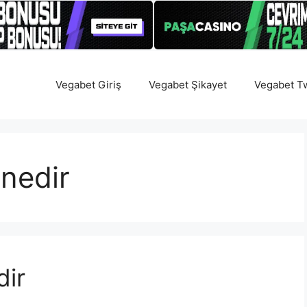
Vegabet Giriş
Vegabet Şikayet
Vegabet Tw
 nedir
dir