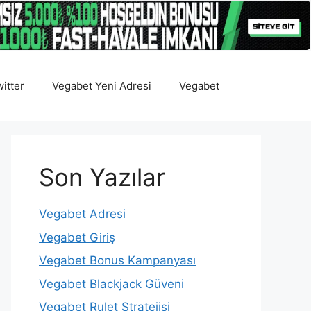
itter
Vegabet Yeni Adresi
Vegabet
Son Yazılar
Vegabet Adresi
Vegabet Giriş
Vegabet Bonus Kampanyası
Vegabet Blackjack Güveni
Vegabet Rulet Stratejisi