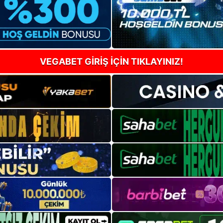
VEGABET GİRİŞ İÇİN TIKLAYINIZ!